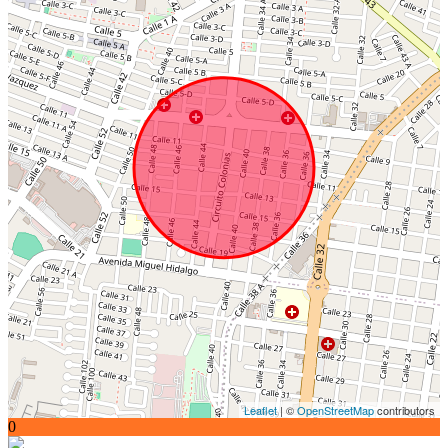
Leaflet
| ©
OpenStreetMap
contributors
0