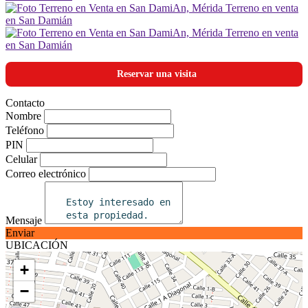
Reservar una visita
Contacto
Nombre
Teléfono
PIN
Celular
Correo electrónico
Mensaje
Enviar
UBICACIÓN
+
−