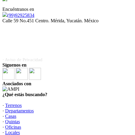
Encuéntranos en
(99)92925834
Calle 59 No.451 Centro. Mérida, Yucatán. México
Somos orgullosamente miembros de la Asociación Mexicana
de Profesionales Inmobiliarios (AMPI)
· Aviso de Privacidad
Síguenos en
Asociados con
¿Qué estás buscando?
·
Terrenos
·
Departamentos
·
Casas
·
Quintas
·
Oficinas
·
Locales