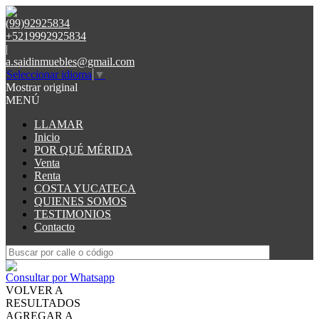
(99)92925834
+5219992925834
|
a.saidinmuebles@gmail.com
Seleccionar idioma
▼
Mostrar original
MENÚ
LLAMAR
Inicio
POR QUÉ MÉRIDA
Venta
Renta
COSTA YUCATECA
QUIENES SOMOS
TESTIMONIOS
Contacto
Consultar por Whatsapp
VOLVER A
RESULTADOS
AGREGAR A