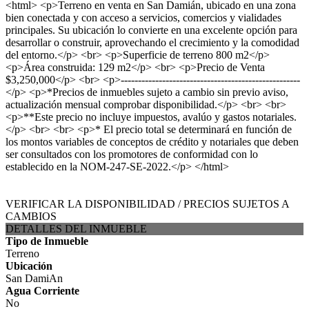
<html> <p>Terreno en venta en San Damián, ubicado en una zona
bien conectada y con acceso a servicios, comercios y vialidades
principales. Su ubicación lo convierte en una excelente opción para
desarrollar o construir, aprovechando el crecimiento y la comodidad
del entorno.</p> <br> <p>Superficie de terreno 800 m2</p>
<p>Área construida: 129 m2</p> <br> <p>Precio de Venta
$3,250,000</p> <br> <p>----------------------------------------------------
</p> <p>*Precios de inmuebles sujeto a cambio sin previo aviso,
actualización mensual comprobar disponibilidad.</p> <br> <br>
<p>**Este precio no incluye impuestos, avalúo y gastos notariales.
</p> <br> <br> <p>* El precio total se determinará en función de
los montos variables de conceptos de crédito y notariales que deben
ser consultados con los promotores de conformidad con lo
establecido en la NOM-247-SE-2022.</p> </html>
VERIFICAR LA DISPONIBILIDAD / PRECIOS SUJETOS A
CAMBIOS
DETALLES DEL INMUEBLE
Tipo de Inmueble
Terreno
Ubicación
San DamiAn
Agua Corriente
No