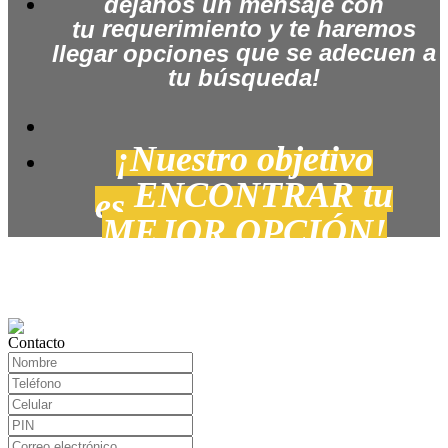
dé
janos un mensaje con
requerimiento
y te haremos
tu
que se adecuen a
llegar opciones
tu búsqueda!
¡Nuestro objetivo
ENCONTRAR tu
es
MEJOR OPCIÓN!
Contacto