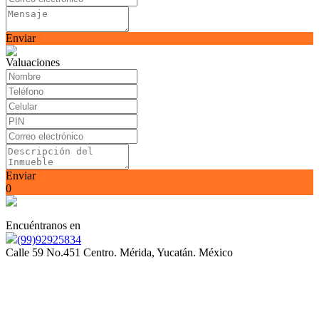
Enviar
Valuaciones
Enviar
0
Encuéntranos en
(99)92925834
Calle 59 No.451 Centro. Mérida, Yucatán. México
Somos orgullosamente miembros de la Asociación Mexicana
de Profesionales Inmobiliarios (AMPI)