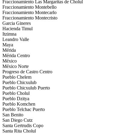
Fraccionamiento Las Margaritas de Cholul
Fraccionamiento Montebello
Fraccionamiento Montecarlo
Fraccionamiento Montecristo
Garcia Gineres
Hacienda Timul
Itzimna
Leandro Valle
Maya
Mérida
Mérida Centro
México
México Norte
Progreso de Castro Centro
Pueblo Chelem
Pueblo Chicxulub
Pueblo Chicxulub Puerto
Pueblo Cholul
Pueblo Dzitya
Pueblo Komchen
Pueblo Telchac Puerto
San Benito
San Diego Cutz
Santa Gertrudis Copo
Santa Rita Cholul