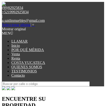
(99)92925834
+5219992925834
|
a.saidinmuebles@gmail.com
Seleccionar idioma
▼
Mostrar original
MENÚ
LLAMAR
Inicio
POR QUÉ MÉRIDA
Venta
Renta
COSTA YUCATECA
QUIENES SOMOS
TESTIMONIOS
Contacto
ENCUENTRE SU
PROPIEDAD