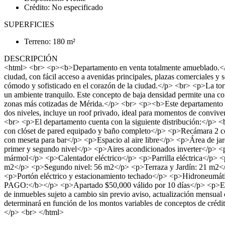
Crédito: No especificado
SUPERFICIES
Terreno: 180 m²
DESCRIPCIÓN
<html> <br> <p><b>Departamento en venta totalmente amueblado.</b><
ciudad, con fácil acceso a avenidas principales, plazas comerciales y s
cómodo y sofisticado en el corazón de la ciudad.</p> <br> <p>La torr
un ambiente tranquilo. Este concepto de baja densidad permite una co
zonas más cotizadas de Mérida.</p> <br> <p><b>Este departamento se
dos niveles, incluye un roof privado, ideal para momentos de conviven
<br> <p>El departamento cuenta con la siguiente distribución:<
con clóset de pared equipado y baño completo</p> <p>Recámara 2
con meseta para bar</p> <p>Espacio al aire libre</p> <p>Área d
primer y segundo nivel</p> <p>Aires acondicionados inverter</p> <
mármol</p> <p>Calentador eléctrico</p> <p>Parrilla eléctrica</p
m2</p> <p>Segundo nivel: 56 m2</p> <p>Terraza y Jardín: 21 
<p>Portón eléctrico y estacionamiento techado</p> <p>Hidroneu
PAGO:</b></p> <p>Apartado $50,000 válido por 10 días</p> <p>E
de inmuebles sujeto a cambio sin previo aviso, actualización mensual
determinará en función de los montos variables de conceptos de créd
</p> <br> </html>