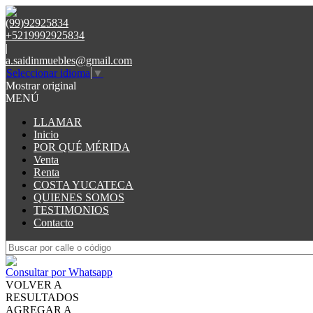
(99)92925834
+5219992925834
|
a.saidinmuebles@gmail.com
Seleccionar idioma
▼
Mostrar original
MENÚ
LLAMAR
Inicio
POR QUÉ MÉRIDA
Venta
Renta
COSTA YUCATECA
QUIENES SOMOS
TESTIMONIOS
Contacto
Consultar por Whatsapp
VOLVER A
RESULTADOS
AGREGAR A