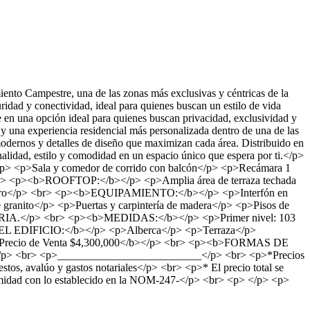
to Campestre, una de las zonas más exclusivas y céntricas de la
uridad y conectividad, ideal para quienes buscan un estilo de vida
 en una opción ideal para quienes buscan privacidad, exclusividad y
y una experiencia residencial más personalizada dentro de una de las
dernos y detalles de diseño que maximizan cada área. Distribuido en
nalidad, estilo y comodidad en un espacio único que espera por ti.</p>
/p> <p>Sala y comedor de corrido con balcón</p> <p>Recámara 1
<br> <p><b>ROOFTOP:</b></p> <p>Amplia área de terraza techada
avadero</p> <br> <p><b>EQUIPAMIENTO:</b></p> <p>Interfón en
granito</p> <p>Puertas y carpintería de madera</p> <p>Pisos de
e ATERIA.</p> <br> <p><b>MEDIDAS:</b></p> <p>Primer nivel: 103
EL EDIFICIO:</b></p> <p>Alberca</p> <p>Terraza</p>
<b>Precio de Venta $4,300,000</b></p> <br> <p><b>FORMAS DE
os</p> <br> <p>__________________________</p> <br> <p>*Precios
tos, avalúo y gastos notariales</p> <br> <p>* El precio total se
formidad con lo establecido en la NOM-247-</p> <br> <p> </p> <p>