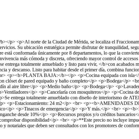
/p> <p>Al norte de la Ciudad de Mérida, se localiza el Fraccionamien
ervicios. Su ubicación estratégica permite disfrutar de tranquilidad, seg
e está conformada únicamente por 8 departamentos, lo que la convierte
nvivencia más cómoda y discreta, ofreciendo mayor control de accesos 
 entrega totalmente amueblado y listo para vivir, </b>con acabados mo
cia y descanso. Listo para habitar desde el primer día, combina funcio
/p> <br> <p><b>PLANTA BAJA:</b></p> <p>Cocina equipada con isla<
 con clóset de pared equipado y baño completo</p> <p>Bodega</p> 
e jardín al aire libre</p> <p>Medio baño</p> <p>Bodega</p> <p>L
p>Ventiladores</p> <p>Cancelaría con mosquiteros</p> <p>Cocina de 
> <p>Se entrega totalmente amueblado con diseño de interiorismo d
m2</p> <p>Estacionamiento: 24 m2</p> <br> <p><b>AMENIDADES D
mático</p> <p>Tinacos de emergencia</p> <p>Y más.</p> <br> <p>
nganche desde 10%</p> <p>Recursos propios y/o créditos bancari
 comprobar disponibilidad</p> <br> <p>**Este precio no incluye impues
ito y notariales que deben ser consultados con los promotores de con