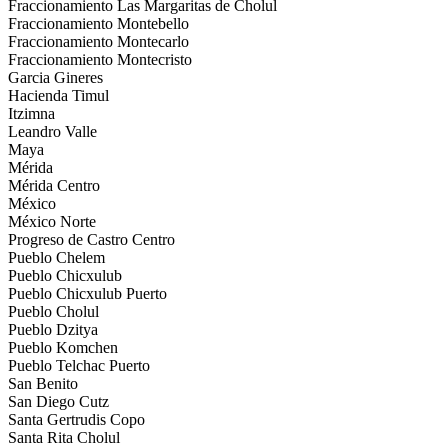
Fraccionamiento Las Margaritas de Cholul
Fraccionamiento Montebello
Fraccionamiento Montecarlo
Fraccionamiento Montecristo
Garcia Gineres
Hacienda Timul
Itzimna
Leandro Valle
Maya
Mérida
Mérida Centro
México
México Norte
Progreso de Castro Centro
Pueblo Chelem
Pueblo Chicxulub
Pueblo Chicxulub Puerto
Pueblo Cholul
Pueblo Dzitya
Pueblo Komchen
Pueblo Telchac Puerto
San Benito
San Diego Cutz
Santa Gertrudis Copo
Santa Rita Cholul