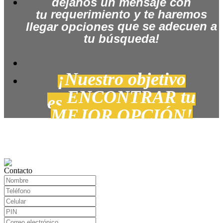
dé
janos un mensaje con
requerimiento
y te haremos
tu
que se adecuen a
llegar opciones
tu búsqueda!
¡Nuestro objetivo
ENCONTRAR tu
es
MEJOR OPCIÓN!
Contacto