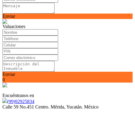
Enviar
Valuaciones
Enviar
0
Encuéntranos en
(99)92925834
Calle 59 No.451 Centro. Mérida, Yucatán. México
Somos orgullosamente miembros de la Asociación Mexicana
de Profesionales Inmobiliarios (AMPI)