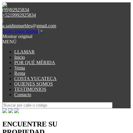
(99)92925834
+5219992925834
|
a.saidinmuebles@gmail.com
Seleccionar idioma
▼
Mostrar original
MENÚ
LLAMAR
Inicio
POR QUÉ MÉRIDA
Venta
Renta
COSTA YUCATECA
QUIENES SOMOS
TESTIMONIOS
Contacto
ENCUENTRE SU
PROPIEDAD