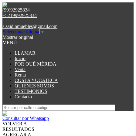
(99)92925834
+5219992925834
|
a.saidinmuebles@gmail.com
Seleccionar idioma
▼
Mostrar original
MENÚ
LLAMAR
Inicio
POR QUÉ MÉRIDA
Venta
Renta
COSTA YUCATECA
QUIENES SOMOS
TESTIMONIOS
Contacto
Consultar por Whatsapp
VOLVER A
RESULTADOS
AGREGAR A