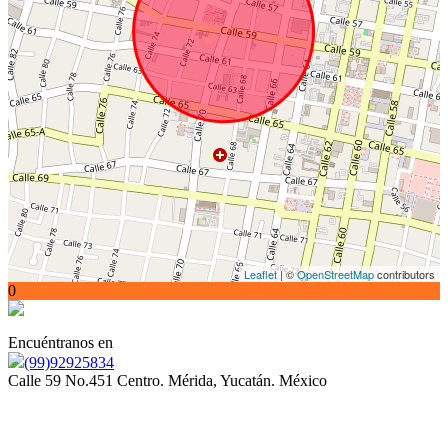
Leaflet
| ©
OpenStreetMap
contributors
0
Encuéntranos en
(99)92925834
Calle 59 No.451 Centro. Mérida, Yucatán. México
Somos orgullosamente miembros de la Asociación Mexicana
de Profesionales Inmobiliarios (AMPI)