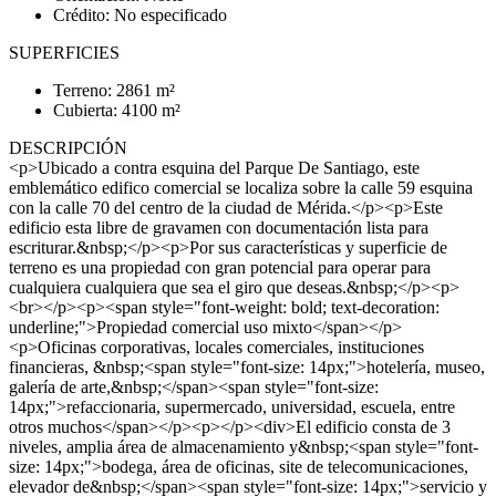
Crédito: No especificado
SUPERFICIES
Terreno: 2861 m²
Cubierta: 4100 m²
DESCRIPCIÓN
<p>Ubicado a contra esquina del Parque De Santiago, este
emblemático edifico comercial se localiza sobre la calle 59 esquina
con la calle 70 del centro de la ciudad de Mérida.</p><p>Este
edificio esta libre de gravamen con documentación lista para
escriturar.&nbsp;</p><p>Por sus características y superficie de
terreno es una propiedad con gran potencial para operar para
cualquiera cualquiera que sea el giro que deseas.&nbsp;</p><p>
<br></p><p><span style="font-weight: bold; text-decoration:
underline;">Propiedad comercial uso mixto</span></p>
<p>Oficinas corporativas, locales comerciales, instituciones
financieras, &nbsp;<span style="font-size: 14px;">hotelería, museo,
galería de arte,&nbsp;</span><span style="font-size:
14px;">refaccionaria, supermercado, universidad, escuela, entre
otros muchos</span></p><p></p><div>El edificio consta de 3
niveles, amplia área de almacenamiento y&nbsp;<span style="font-
size: 14px;">bodega, área de oficinas, site de telecomunicaciones,
elevador de&nbsp;</span><span style="font-size: 14px;">servicio y