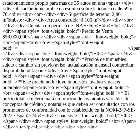
estacionamiento propio para más de 35 autos en una</span></div>
<div>ubicación inmejorable en esquina sobre la icónica calle 59 x
70.</div><div><br></div><div>Superficie de terreno: 2,861
m²&nbsp;</div><div>Área construida: 4,100 m²</div><div><br>
</div><div>Cuenta con permiso de INAH</div><div><br></div>
<div><span style="font-weight: bold;">Precio de Venta
$58,000,000</span></div><div><span style="font-weight: bold;">
<br></span></div><div><span style="font-weight:
bold;">____________________________________________</spa
</div><div><span style="font-weight: bold;"><br></span></div>
<div><span style="font-weight: bold;">*Precios de inmuebles
sujeto a cambio sin previo aviso, actualización mensual comprobar
disponibilidad</span></div><div><span style="font-weight:
bold;"><br></span></div><div><span style="font-weight:
bold;">**Este precio no incluye impuestos, avalúo y gastos
notariales</span></div><div><span style="font-weight: bold;">
<br></span></div><div><span style="font-weight: bold;">* El
precio total se determinará en función de los montos variables de
conceptos de crédito y notariales que deben ser consultados con los
promotores de conformidad con lo establecido en la NOM-247-SE-
2022.</span></div><div><span style="font-weight: bold;"><br>
</span></div><div><span style="font-weight: bold;"><br></span>
</div><p></p><br> <br> <br> <br> <br> <br>