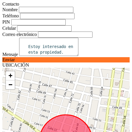
Contacto
Nombre
Teléfono
PIN
Celular
Correo electrónico
Mensaje
Enviar
UBICACIÓN
+
−