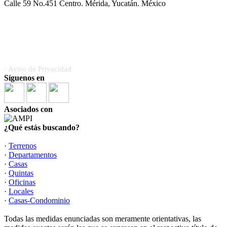
Calle 59 No.451 Centro. Mérida, Yucatán. México
Somos orgullosamente miembros de la Asociación Mexicana
de Profesionales Inmobiliarios (AMPI)
· Aviso de Privacidad
Síguenos en
Asociados con
¿Qué estás buscando?
·
Terrenos
·
Departamentos
·
Casas
·
Quintas
·
Oficinas
·
Locales
·
Casas-Condominio
Todas las medidas enunciadas son meramente orientativas, las