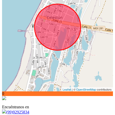
Leaflet
| ©
OpenStreetMap
contributors
0
Encuéntranos en
(99)92925834