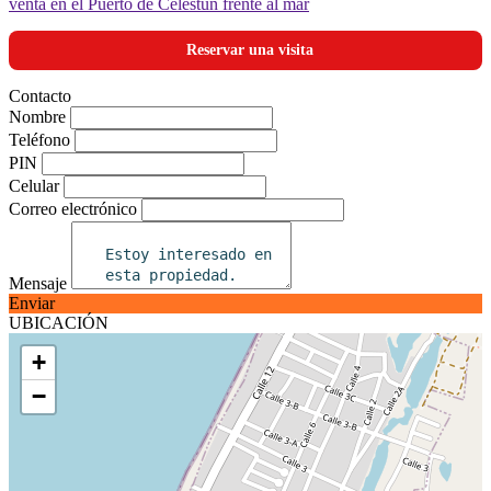
Reservar una visita
Contacto
Nombre
Teléfono
PIN
Celular
Correo electrónico
Mensaje
Enviar
UBICACIÓN
+
−