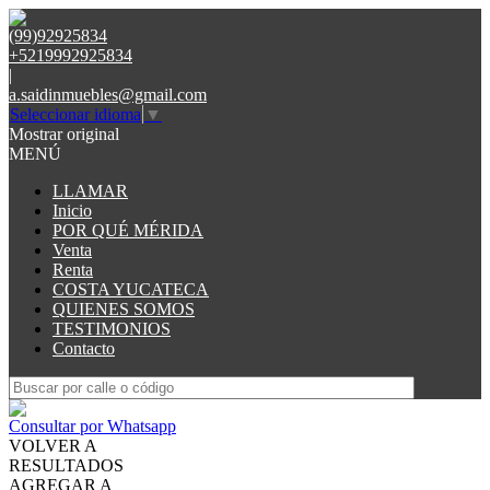
(99)92925834
+5219992925834
|
a.saidinmuebles@gmail.com
Seleccionar idioma
▼
Mostrar original
MENÚ
LLAMAR
Inicio
POR QUÉ MÉRIDA
Venta
Renta
COSTA YUCATECA
QUIENES SOMOS
TESTIMONIOS
Contacto
Consultar por Whatsapp
VOLVER A
RESULTADOS
AGREGAR A