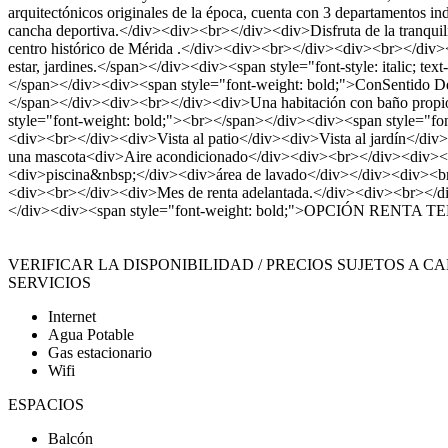
arquitectónicos originales de la época, cuenta con 3 departamentos in
cancha deportiva.</div><div><br></div><div>Disfruta de la tranquilida
centro histórico de Mérida .</div><div><br></div><div><br></div><di
estar, jardines.</span></div><div><span style="font-style: italic; te
</span></div><div><span style="font-weight: bold;">ConSentido Depar
</span></div><div><br></div><div>Una habitación con baño propio 
style="font-weight: bold;"><br></span></div><div><span style="fon
<div><br></div><div>Vista al patio</div><div>Vista al jardín</div
una mascota<div>Aire acondicionado</div><div><br></div><div><b
<div>piscina&nbsp;</div><div>área de lavado</div></div><div><
<div><br></div><div>Mes de renta adelantada.</div><div><br></div
</div><div><span style="font-weight: bold;">OPCIÓN RE
VERIFICAR LA DISPONIBILIDAD / PRECIOS SUJETOS A C
SERVICIOS
Internet
Agua Potable
Gas estacionario
Wifi
ESPACIOS
Balcón