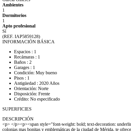
Ambientes
1
Dormitorios
1
Apto profesional
Sí
(REF. IAP5859128)
INFORMACIÓN BÁSICA
Espacios : 1
Recámaras : 1
Baños : 2
Garages : 1
Condición: Muy bueno
Pisos : 1
Antigüedad : 2020 Años
Orientación: Norte
Disposición: Frente
Crédito: No especificado
SUPERFICIES
DESCRIPCIÓN
<p> </p><p><span style="font-weight: bold; text-decoration: un
colonias mas bonitas y emblemáticas de la ciudad de Mérida, te ofr