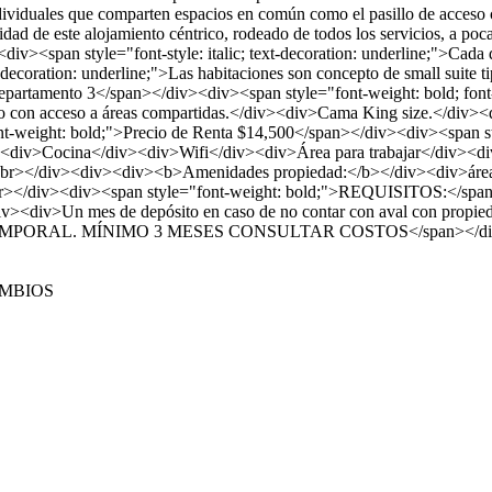
dividuales que comparten espacios en común como el pasillo de acceso ce
d de este alojamiento céntrico, rodeado de todos los servicios, a poca
v><span style="font-style: italic; text-decoration: underline;">Cada 
xt-decoration: underline;">Las habitaciones son concepto de small suit
tamento 3</span></div><div><span style="font-weight: bold; font-styl
con acceso a áreas compartidas.</div><div>Cama King size.</div><d
t-weight: bold;">Precio de Renta $14,500</span></div><div><span sty
><div>Cocina</div><div>Wifi</div><div>Área para trabajar</div><div>
r></div><div><div><b>Amenidades propiedad:</b></div><div>áreas 
br></div><div><span style="font-weight: bold;">REQUISITOS:</spa
><div>Un mes de depósito en caso de no contar con aval con propied
NTA TEMPORAL. MÍNIMO 3 MESES CONSULTAR COSTOS</span></d
AMBIOS