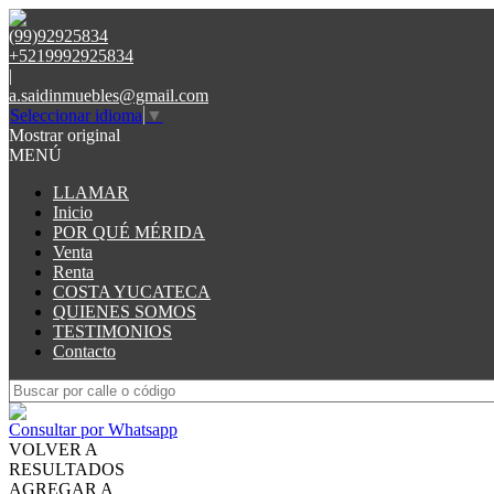
(99)92925834
+5219992925834
|
a.saidinmuebles@gmail.com
Seleccionar idioma
▼
Mostrar original
MENÚ
LLAMAR
Inicio
POR QUÉ MÉRIDA
Venta
Renta
COSTA YUCATECA
QUIENES SOMOS
TESTIMONIOS
Contacto
Consultar por Whatsapp
VOLVER A
RESULTADOS
AGREGAR A