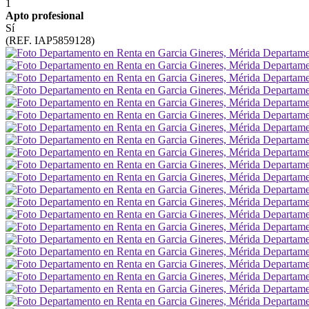
1
Apto profesional
Sí
(REF. IAP5859128)