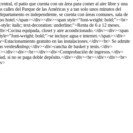
ntral, el patio que cuenta con un área para comer al aire libre y una
s calles del Parque de las Américas y a tan solo unos minutos del
departamento es independiente, se cuenta con áreas comunes, sala de
e tipo hotel.</span></div><div><span style="font-weight: bold;"><br>
e: italic; text-decoration: underline;">Renta de 6 a 12 meses.
iv>Cocina equipada, closet y aire acondicionado.</div><div><span
le="font-weight: bold;">se incluye agua e internet.</span></div>
Estacionamiento gratuito en las instalaciones.</div><br> Se admite
verdes&nbsp;</div><div>cancha de basket y tenis.</div>
n></div><div><br></div><div>Comprobación de ingresos.</div>
ad, si no se paga doble depósito.</div><div><br></div><div><br>
iv>