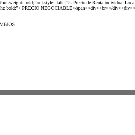
-weight: bold; font-style: italic;">- Precio de Renta individual Lo
t-weight: bold;"> PRECIO NEGOCIABLE</span><div><br></div><div><b
AMBIOS