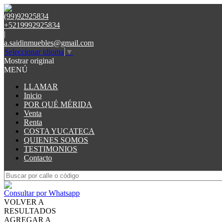
(99)92925834
+5219992925834
|
a.saidinmuebles@gmail.com
Seleccionar idioma
▼
Mostrar original
MENÚ
LLAMAR
Inicio
POR QUÉ MÉRIDA
Venta
Renta
COSTA YUCATECA
QUIENES SOMOS
TESTIMONIOS
Contacto
Consultar por Whatsapp
VOLVER A
RESULTADOS
AGREGAR A