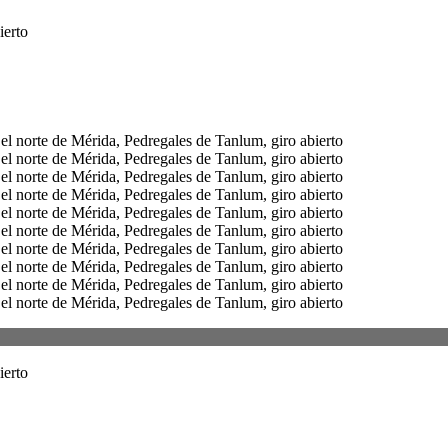
ierto
ierto