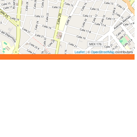
Leaflet
| ©
OpenStreetMap
contributors