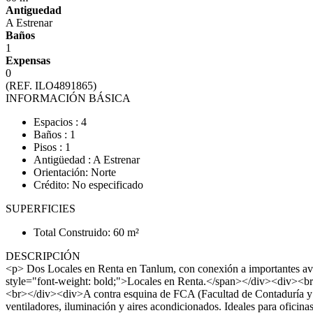
Antiguedad
A Estrenar
Baños
1
Expensas
0
(REF. ILO4891865)
INFORMACIÓN BÁSICA
Espacios : 4
Baños : 1
Pisos : 1
Antigüedad : A Estrenar
Orientación: Norte
Crédito: No especificado
SUPERFICIES
Total Construido: 60 m²
DESCRIPCIÓN
<p> Dos Locales en Renta en Tanlum, con conexión a importantes aven
style="font-weight: bold;">Locales en Renta.</span></div><div><br><
<br></div><div>A contra esquina de FCA (Facultad de Contaduría y 
ventiladores, iluminación y aires acondicionados. Ideales para of