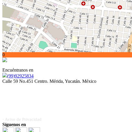
0
Encuéntranos en
(99)92925834
Calle 59 No.451 Centro. Mérida, Yucatán. México
Somos orgullosamente miembros de la Asociación Mexicana
de Profesionales Inmobiliarios (AMPI)
· Aviso de Privacidad
Síguenos en