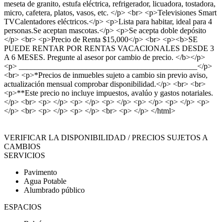
meseta de granito, estufa eléctrica, refrigerador, licuadora, tostadora,
micro, cafetera, platos, vasos, etc. </p> <br> <p>Televisiones Smart
TVCalentadores eléctricos.</p> <p>Lista para habitar, ideal para 4
personas.Se aceptan mascotas.</p> <p>Se acepta doble depósito
</p> <br> <p>Precio de Renta $15,000</p> <br> <p><b>SE
PUEDE RENTAR POR RENTAS VACACIONALES DESDE 3
A 6 MESES. Pregunte al asesor por cambio de precio. </b></p>
<p> _____________________________________________</p>
<br> <p>*Precios de inmuebles sujeto a cambio sin previo aviso,
actualización mensual comprobar disponibilidad.</p> <br> <br>
<p>**Este precio no incluye impuestos, avalúo y gastos notariales.
</p> <br> <p> </p> <p> </p> <p> </p> <p> </p> <p> </p> <p>
</p> <br> <p> </p> <p> </p> <br> <p> </p> </html>
VERIFICAR LA DISPONIBILIDAD / PRECIOS SUJETOS A
CAMBIOS
SERVICIOS
Pavimento
Agua Potable
Alumbrado público
ESPACIOS