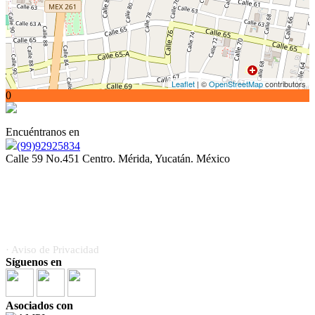
Leaflet
| ©
OpenStreetMap
contributors
0
Encuéntranos en
(99)92925834
Calle 59 No.451 Centro. Mérida, Yucatán. México
Somos orgullosamente miembros de la Asociación Mexicana
de Profesionales Inmobiliarios (AMPI)
· Aviso de Privacidad
Síguenos en
Asociados con