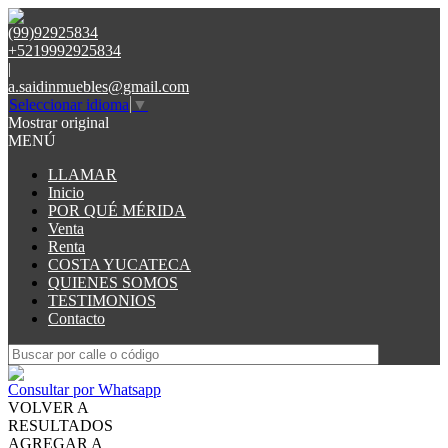
(99)92925834
+5219992925834
|
a.saidinmuebles@gmail.com
Seleccionar idioma
▼
Mostrar original
MENÚ
LLAMAR
Inicio
POR QUÉ MÉRIDA
Venta
Renta
COSTA YUCATECA
QUIENES SOMOS
TESTIMONIOS
Contacto
Consultar por Whatsapp
VOLVER A
RESULTADOS
AGREGAR A