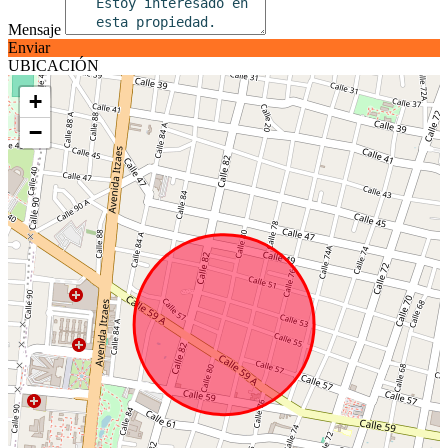
Mensaje
Enviar
UBICACIÓN
+
−