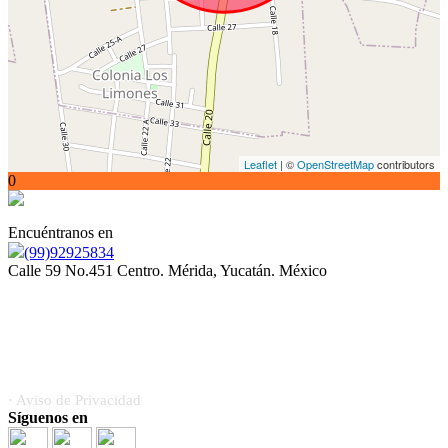
Leaflet
| ©
OpenStreetMap
contributors
0
Encuéntranos en
(99)92925834
Calle 59 No.451 Centro. Mérida, Yucatán. México
Somos orgullosamente miembros de la Asociación Mexicana
de Profesionales Inmobiliarios (AMPI)
· Aviso de Privacidad
Síguenos en