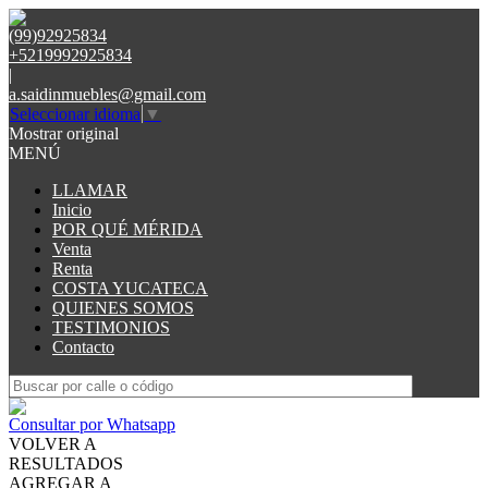
(99)92925834
+5219992925834
|
a.saidinmuebles@gmail.com
Seleccionar idioma
▼
Mostrar original
MENÚ
LLAMAR
Inicio
POR QUÉ MÉRIDA
Venta
Renta
COSTA YUCATECA
QUIENES SOMOS
TESTIMONIOS
Contacto
Consultar por Whatsapp
VOLVER A
RESULTADOS
AGREGAR A