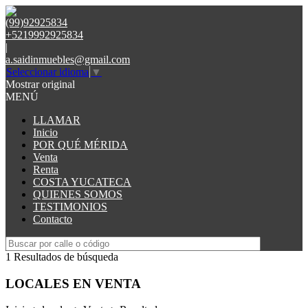
(99)92925834
+5219992925834
|
a.saidinmuebles@gmail.com
Seleccionar idioma
▼
Mostrar original
MENÚ
LLAMAR
Inicio
POR QUÉ MÉRIDA
Venta
Renta
COSTA YUCATECA
QUIENES SOMOS
TESTIMONIOS
Contacto
1 Resultados de búsqueda
LOCALES EN VENTA