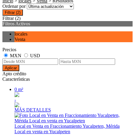
Inicio
>
locales
>
Venta
> Resultados
Ordenar por
Filtrar
(2)
Filtrar
(2)
Filtros Activos
locales
Venta
Precios
MXN
USD
Aplicar
Apto crédito
Características
0 m²
-
MÁS DETALLES
Local en Venta en Fraccionamiento Yucalpeten, Mérida
Local en venta en Yucalpeten