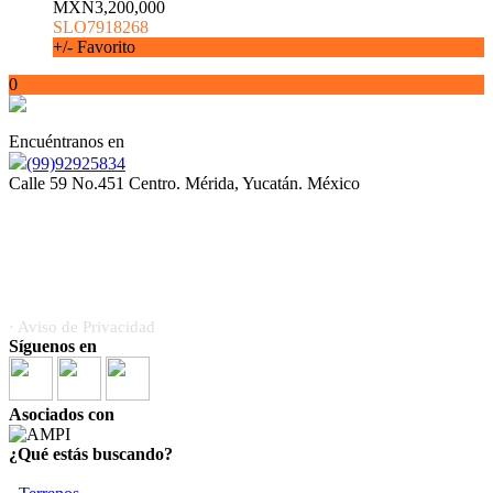
MXN3,200,000
SLO7918268
+/- Favorito
0
Encuéntranos en
(99)92925834
Calle 59 No.451 Centro. Mérida, Yucatán. México
Somos orgullosamente miembros de la Asociación Mexicana
de Profesionales Inmobiliarios (AMPI)
· Aviso de Privacidad
Síguenos en
Asociados con
¿Qué estás buscando?